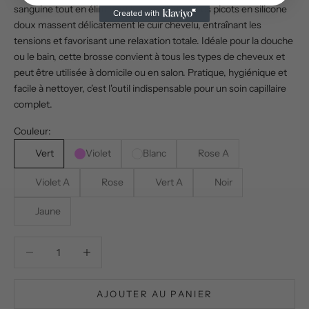
sanguine tout en éliminant les impuretés. Ses picots en silicone
doux massent délicatement le cuir chevelu, entraînant les
tensions et favorisant une relaxation totale. Idéale pour la douche
ou le bain, cette brosse convient à tous les types de cheveux et
peut être utilisée à domicile ou en salon. Pratique, hygiénique et
facile à nettoyer, c'est l'outil indispensable pour un soin capillaire
complet.
Couleur:
Vert
Violet
Blanc
Rose A
Violet A
Rose
Vert A
Noir
Jaune
Diminuer la quantité
Diminuer la quantité
AJOUTER AU PANIER