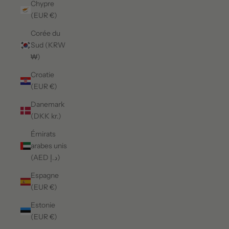
Chypre
(EUR €)
Corée du
Sud (KRW
₩)
Croatie
(EUR €)
Danemark
(DKK kr.)
Émirats
arabes unis
(AED د.إ)
Espagne
(EUR €)
Estonie
(EUR €)