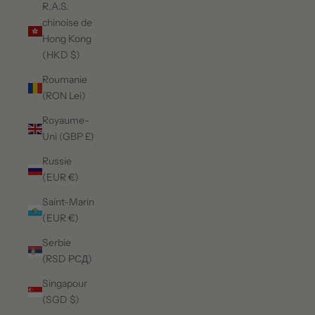
R.A.S.
chinoise de
Hong Kong
(HKD $)
Roumanie
(RON Lei)
Royaume-
Uni (GBP £)
Russie
(EUR €)
Saint-Marin
(EUR €)
Serbie
(RSD РСД)
Singapour
(SGD $)