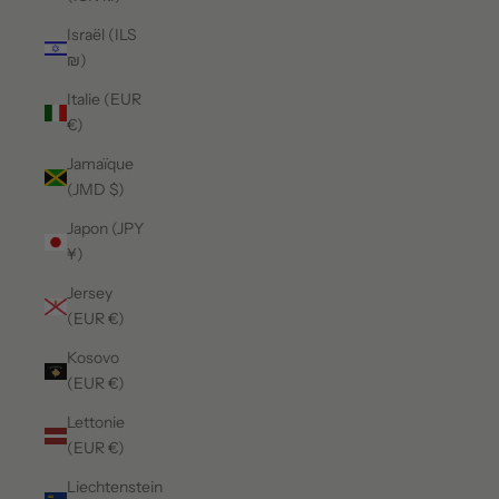
Israël (ILS
₪)
Italie (EUR
€)
Jamaïque
(JMD $)
Japon (JPY
¥)
Jersey
(EUR €)
Kosovo
(EUR €)
Lettonie
(EUR €)
Liechtenstein