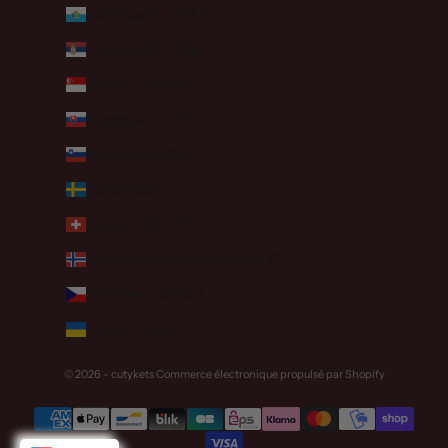
Saint-Marin (EUR €)
Serbie (RSD РСД)
Singapour (SGD $)
Slovaquie (EUR €)
Slovénie (EUR €)
Suède (SEK kr)
Suisse (CHF CHF)
Svalbard et Jan Mayen (EUR €)
Tchéquie (CZK Kč)
Ukraine (EUR €)
© 2026 - cutykets
Commerce électronique propulsé par Shopify