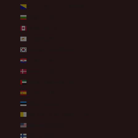
Bosnie-Herzégovine (BAM КМ)
Bulgarie (EUR €)
Canada (CAD $)
Chypre (EUR €)
Corée du Sud (KRW ₩)
Croatie (EUR €)
Danemark (DKK kr.)
Émirats arabes unis (AED د.إ)
Espagne (EUR €)
Estonie (EUR €)
État de la Cité du Vatican (EUR €)
États-Unis (USD $)
Finlande (EUR €)