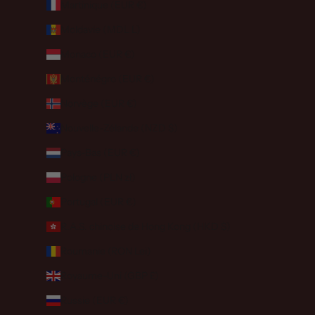
Martinique (EUR €)
Moldavie (MDL L)
Monaco (EUR €)
Monténégro (EUR €)
Norvège (EUR €)
Nouvelle-Zélande (NZD $)
Pays-Bas (EUR €)
Pologne (PLN zł)
Portugal (EUR €)
R.A.S. chinoise de Hong Kong (HKD $)
Roumanie (RON Lei)
Royaume-Uni (GBP £)
Russie (EUR €)