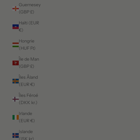
Guernesey
(GBP £)
Haïti (EUR
€)
Hongrie
(HUF Ft)
Île de Man
(GBP £)
Îles Åland
(EUR €)
Îles Féroé
(DKK kr.)
Irlande
(EUR €)
Islande
(ISK kr)