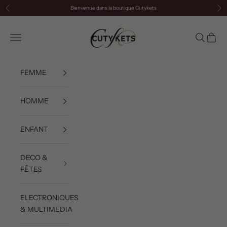
Passer au contenu
Bienvenue dans la boutique Cutykets
Précédent
Sui
cutykets
Menu
Recherch
Panier
FEMME
HOMME
ENFANT
DECO &
FÊTES
ELECTRONIQUES
& MULTIMEDIA