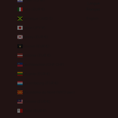
Langue
Italie (EUR €)
Français
Jamaïque (JMD $)
English
Japon (JPY ¥)
Jersey (EUR €)
Kosovo (EUR €)
Lettonie (EUR €)
Liechtenstein (CHF CHF)
Lituanie (EUR €)
Luxembourg (EUR €)
Macédoine du Nord (MKD ден)
Malaisie (EUR €)
Malte (EUR €)