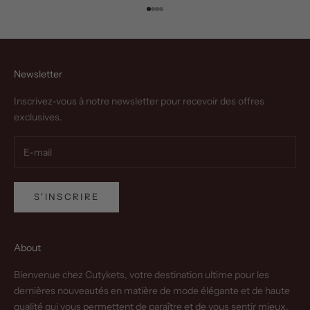
Aller à l'élément 1
Aller à l'élément 2
Aller à l'élément 3
Aller à l'élément 4
Newsletter
Inscrivez-vous à notre newsletter pour recevoir des offres
exclusives.
S'INSCRIRE
About
Bienvenue chez Cutykets, votre destination ultime pour les
dernières nouveautés en matière de mode élégante et de haute
qualité qui vous permettent de paraître et de vous sentir mieux.