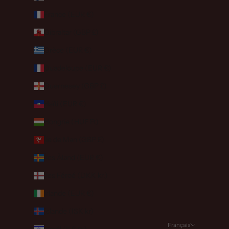
France (EUR €)
Gibraltar (GBP £)
Grèce (EUR €)
Guadeloupe (EUR €)
Guernesey (GBP £)
Haïti (EUR €)
Hongrie (HUF Ft)
Île de Man (GBP £)
Îles Åland (EUR €)
Îles Féroé (DKK kr.)
Irlande (EUR €)
Islande (ISK kr)
Français
Israël (ILS ₪)