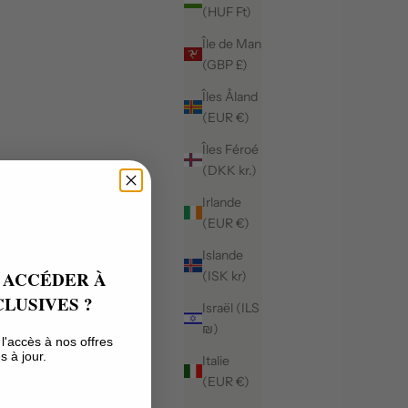
(HUF Ft)
Île de Man
(GBP £)
Îles Åland
(EUR €)
Îles Féroé
(DKK kr.)
Irlande
(EUR €)
Islande
 ACCÉDER À
(ISK kr)
LUSIVES ?
Israël (ILS
₪)
l'accès à nos offres
s à jour.
Italie
(EUR €)