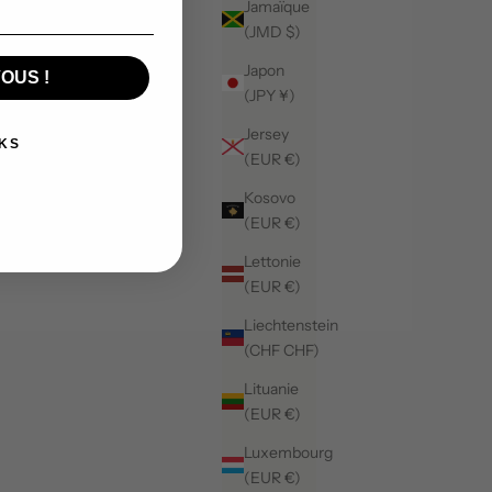
Jamaïque
(JMD $)
Japon
OUS !
(JPY ¥)
Jersey
KS
(EUR €)
Kosovo
(EUR €)
Lettonie
(EUR €)
Liechtenstein
(CHF CHF)
Lituanie
(EUR €)
Luxembourg
(EUR €)