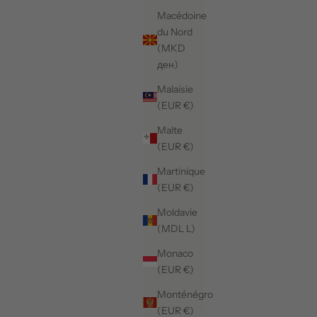
Macédoine
du Nord
(MKD
ден)
Malaisie
(EUR €)
Malte
(EUR €)
Martinique
(EUR €)
Moldavie
(MDL L)
Monaco
(EUR €)
Monténégro
(EUR €)