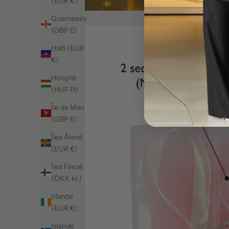
(EUR €)
Guernesey
(GBP £)
Haïti (EUR
€)
Hongrie
(HUF Ft)
Île de Man
(GBP £)
Îles Åland
(EUR €)
Îles Féroé
(DKK kr.)
Irlande
(EUR €)
Islande