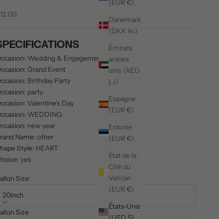
(EUR €)
rix de vente
12.00
Danemark
(DKK kr.)
SPECIFICATIONS
Émirats
ccasion
:
Wedding & Engagement
arabes
ccasion
:
Grand Event
unis (AED
ccasion
:
Birthday Party
د.إ)
ccasion
:
party
Espagne
ccasion
:
Valentine's Day
(EUR €)
ccasion
:
WEDDING
ccasion
:
new year
Estonie
rand Name
:
other
(EUR €)
hape Style
:
HEART
État de la
hoice
:
yes
Cité du
Vatican
allon Size:
(EUR €)
20inch
États-Unis
allon Size
(USD $)