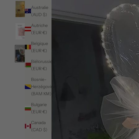
Australie
(AUD $)
Autriche
(EUR €)
Belgique
(EUR €)
Biélorussie
(EUR €)
Bosnie-
Herzégovine
(BAM КМ)
Bulgarie
(EUR €)
Canada
(CAD $)