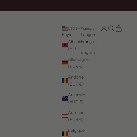
Suivant
Connexion
Recherche
Panier
USD $
Français
Pays
Langue
Albanie
Français
(ALL L)
English
Allemagne
(EUR €)
Andorre
(EUR €)
Australie
(AUD $)
Autriche
(EUR €)
Belgique