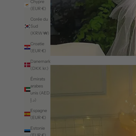
Chypre
(EUR €)
Corée du
Sud
(KRW ₩)
Croatie
(EUR €)
Danemark
(DKK kr.)
Émirats
arabes
unis (AED
د.إ)
Espagne
(EUR €)
Estonie
(EUR €)