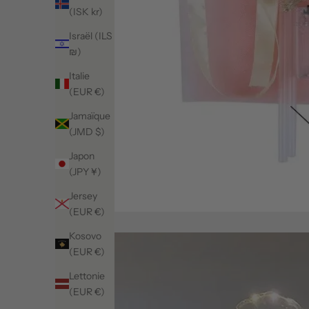
(ISK kr)
Israël (ILS
₪)
Italie
(EUR €)
Jamaïque
(JMD $)
Japon
(JPY ¥)
Jersey
(EUR €)
Kosovo
(EUR €)
Lettonie
(EUR €)