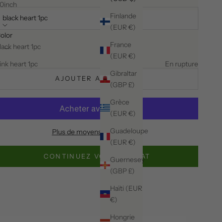
olor:
0inch
Finlande
black heart 1pc
(EUR €)
olor
iminuer la quantité
Diminuer la quantité
France
lack heart 1pc
(EUR €)
ink heart 1pc
En rupture
Gibraltar
AJOUTER AU PANIER
(GBP £)
Grèce
(EUR €)
Guadeloupe
Plus de moyens de paiement
(EUR €)
CONTINUEZ VOTRE ACHAT
Guernesey
(GBP £)
Haïti (EUR
€)
Hongrie