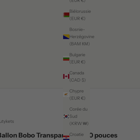
(EUR €)
Biélorussie
(EUR €)
Bosnie-
Herzégovine
(BAM КМ)
Bulgarie
(EUR €)
Canada
(CAD $)
Chypre
(EUR €)
Corée du
Sud
utykets
(KRW ₩)
Ballon Bobo Transparent de 20 pouces
Croatie