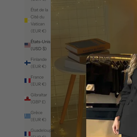
État de la
Cité du
Vatican
(EUR €)
États-Unis
(USD $)
Finlande
(EUR €)
France
(EUR €)
Gibraltar
(GBP £)
Grèce
(EUR €)
Guadeloupe