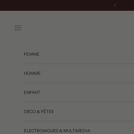
Passer au contenu
Précédent
Menu
FEMME
HOMME
ENFANT
DECO & FÊTES
ELECTRONIQUES & MULTIMEDIA