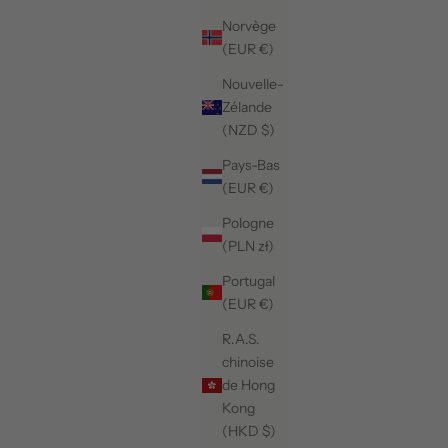
Norvège
(EUR €)
Nouvelle-
Zélande
(NZD $)
Pays-Bas
(EUR €)
Pologne
(PLN zł)
Portugal
(EUR €)
R.A.S.
chinoise
de Hong
Kong
(HKD $)