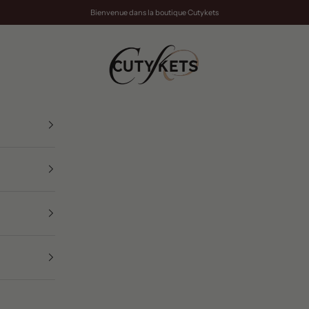
Bienvenue dans la boutique Cutykets
cutykets