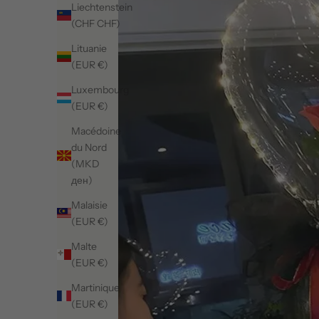
Liechtenstein
(CHF CHF)
Lituanie
(EUR €)
Luxembourg
(EUR €)
Macédoine
du Nord
(MKD
ден)
Malaisie
(EUR €)
Malte
(EUR €)
Martinique
(EUR €)