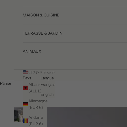
MAISON & CUISINE
TERRASSE & JARDIN
ANIMAUX
USD $
Français
Pays
Langue
Panier
Albanie
Français
(ALL L)
English
Allemagne
(EUR €)
Andorre
(EUR €)